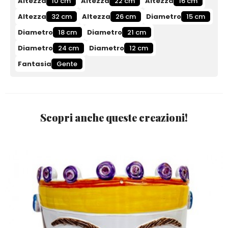
Altezza
10 cm
Altezza
22 cm
Altezza
16 cm
Altezza
32 cm
Altezza
26 cm
Diametro
15 cm
Diametro
18 cm
Diametro
21 cm
Diametro
24 cm
Diametro
12 cm
Fantasia
Gente
Scopri anche queste creazioni!