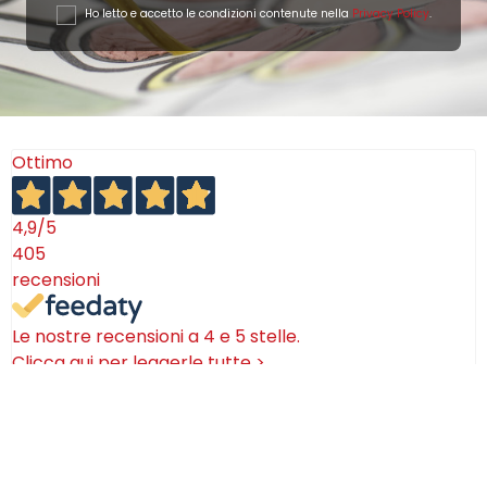
Ho letto e accetto le condizioni contenute nella
Privacy Policy
.
Ottimo
4,9
/5
405
recensioni
Le nostre recensioni a 4 e 5 stelle.
Clicca qui per leggerle tutte >
Precedente
Successivo
18 Luglio 2026
Ottimi prodotti bella azienda