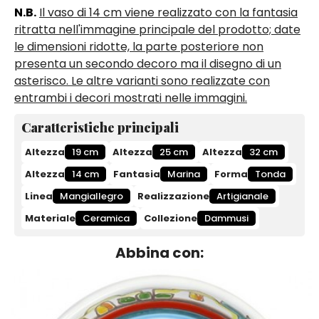
N.B.
Il vaso di 14 cm viene realizzato con la fantasia
ritratta nell'immagine principale del prodotto; date
le dimensioni ridotte, la parte posteriore non
presenta un secondo decoro ma il disegno di un
asterisco. Le altre varianti sono realizzate con
entrambi i decori mostrati nelle immagini.
Caratteristiche principali
Altezza
19 cm
Altezza
25 cm
Altezza
32 cm
Altezza
14 cm
Fantasia
Marina
Forma
Tonda
Linea
Mangiallegro
Realizzazione
Artigianale
Materiale
Ceramica
Collezione
Dammusi
Abbina con: