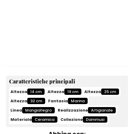
Caratteristiche principali
Altezza
14 cm
Altezza
19 cm
Altezza
25 cm
Altezza
32 cm
Fantasia
Marina
Linea
Mangiallegro
Realizzazione
Artigianale
Materiale
Ceramica
Collezione
Dammusi
Abbina con: