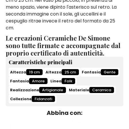
cm o 25 cm. Nel vaso più piccolo, in presenza di
meno spazio, viene dipinto l'asterisco sul retro. La
seconda immagine con il sole, gli uccellini e il
cespuglio ritrae invece il retro del formato da 25
cm.
Le creazioni Ceramiche De Simone
sono tutte firmate e accompagnate dal
proprio certificato di autenticità.
Caratteristiche principali
Altezza
19 cm
Altezza
25 cm
Fantasia
Gente
Fantasia
Amore
Linea
Folk
Realizzazione
Artigianale
Materiale
Ceramica
Collezione
Fidanzati
Abbina con: