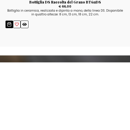
Bottiglia DS Raccolta del Grano BT611DS
€ 66,00
Bottiglia in ceramica, realizzata e dipinta a mano, della linea DS. Disponibile
in quattro altezze: 8 cm, 13 cm, 18 cm, 22 cm.
Resta aggiornato!
Registrati adesso alla nostra newsletter per
ricevere il 10% di sconto sul tuo acquisto e le
nostre promozioni!