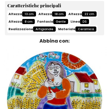
Caratteristiche principali
Altezza
13 cm
Altezza
18 cm
Altezza
22 cm
Altezza
8 cm
Fantasia
Gente
Linea
DS
Realizzazione
Artigianale
Materiale
Ceramica
Abbina con: