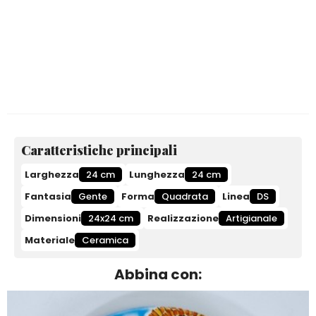
Caratteristiche principali
Larghezza
24 cm
Lunghezza
24 cm
Fantasia
Gente
Forma
Quadrata
Linea
DS
Dimensioni
24x24 cm
Realizzazione
Artigianale
Materiale
Ceramica
Abbina con: