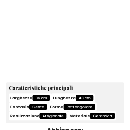
Caratteristiche principali
Larghezza
36 cm
Lunghezza
43 cm
Fantasia
Gente
Forma
Rettangolare
Realizzazione
Artigianale
Materiale
Ceramica
Abbina con: