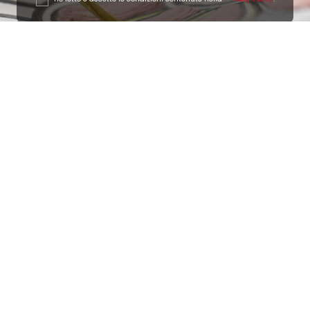
Ottimo
4,9
/5
405
recensioni
Le nostre recensioni a 4 e 5 stelle.
Clicca qui per leggerle tutte >
Precedente
Successivo
18 Luglio 2026
Ottimi prodotti bella azienda