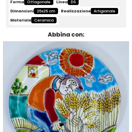
Forma
Ottagonale
Linea
DS
Dimensioni
25x25 cm
Realizzazione
Artigianale
Materiale
Ceramica
Abbina con: