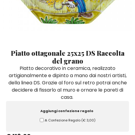
Quadri e Pannelli per Pareti
Scatole
Portatovaglioli
De Simone per Giusina
Tozzetti
Secchielli Portaghiaccio
Secchielli Portaghiaccio
Vasi
Tegamini
Sale e Pepe - Olio e Aceto
Vasi Mignon
Servizi di Piatti
Servizi di Piatti
Tozzetti
Secchielli Portaghiaccio
Set Sushi
Set Sushi
Sottopentola & Sottobottiglia
Sottopentola & Sottobottiglia
Vasi Mignon
Servizi di Piatti
Tazzine da Caffè con Piattino
Tazzine da Caffè con Piattino
Piatto ottagonale 25x25 DS Raccolta
Set Sushi
del grano
Tegami e Zuppiere
Tegami e Zuppiere
Sottopentola & Sottobottiglia
Piatto decorativo in ceramica, realizzato
Teiere
Teiere
artigianalmente e dipinto a mano dai nostri artisti,
Tazzine da Caffè con Piattino
Tovaglie
Tovaglie
della linea DS. Grazie al foro sul retro potrai anche
Tegami e Zuppiere
decidere di fissarlo al muro e ornare le pareti di
Tovagliette Americane & Sottopiatti
Tovagliette Americane & Sottopiatti
casa.
Teiere
Vassoi
Vassoi
Tovaglie
Aggiungi confezione regalo
Zuccheriere
Zuccheriere
Ⰶ Confezione Regalo
(
€ 3,00
)
Tovagliette Americane & Sottopiatti
Vassoi