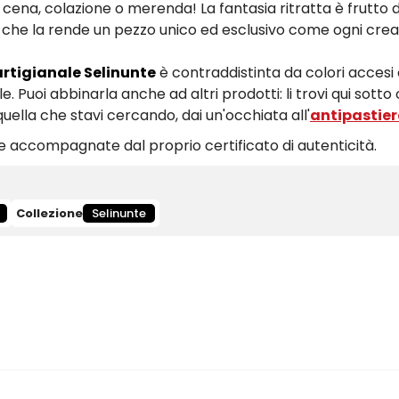
, cena, colazione o merenda! La fantasia ritratta è frutto 
il che la rende un pezzo unico ed esclusivo come ogni cre
artigianale Selinunte
è contraddistinta da colori acces
e. Puoi abbinarla anche ad altri prodotti: li trovi qui sott
uella che stavi cercando, dai un'occhiata all'
antipastier
 accompagnate dal proprio certificato di autenticità.
Collezione
Selinunte