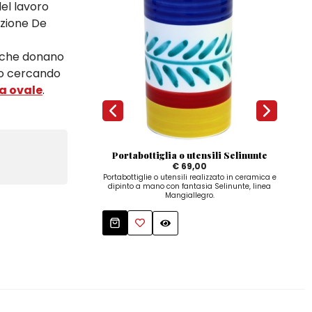
del lavoro
azione De
i che donano
o o cercando
a ovale
.
Portabottiglia o utensili Selinunte
€ 69,00
Portabottiglie o utensili realizzato in ceramica e
Ta
dipinto a mano con fantasia Selinunte, linea
Mangiallegro.
Mangi