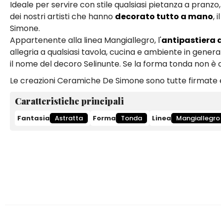
Ideale per servire con stile qualsiasi pietanza a pranzo
dei nostri artisti che hanno
decorato tutto a mano
, 
Simone.
Appartenente alla linea Mangiallegro, l'
antipastiera 
allegria a qualsiasi tavola, cucina e ambiente in general
il nome del decoro Selinunte. Se la forma tonda non è q
Le creazioni Ceramiche De Simone sono tutte firmate e
Caratteristiche principali
Fantasia
Astratta
Forma
Tonda
Linea
Mangiallegro