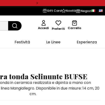
Gift Card
Novità
Negozi
Accedi
Carrello
Preferiti
Festività
Le Linee
Esperienza
era tonda Selinunte BUFSE
tonda in ceramica realizzata e dipinta a mano con
 linea Mangiallegro. Disponibile in due misure: 14 cm, 20
cm.