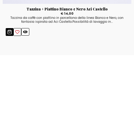
Tazzina + Piattino Bianco e Nero Aci Castello
€ 14,00
Tazzina da caffè con piattino in porcellana della linea Bianco e Nero, con
fantasia ispirata ad Aci Castello.Possibilità di lavaggio in...
Resta aggiornato!
Registrati adesso alla nostra newsletter per
ricevere il 10% di sconto sul tuo acquisto e le
nostre promozioni!