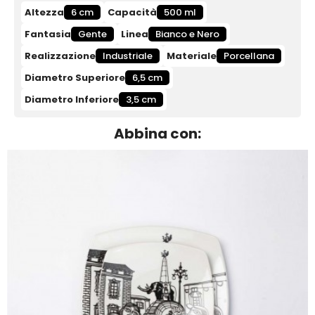
Altezza
6 cm
Capacità
500 ml
Fantasia
Gente
Linea
Bianco e Nero
Realizzazione
Industriale
Materiale
Porcellana
Diametro Superiore
6,5 cm
Diametro Inferiore
3,5 cm
Abbina con: