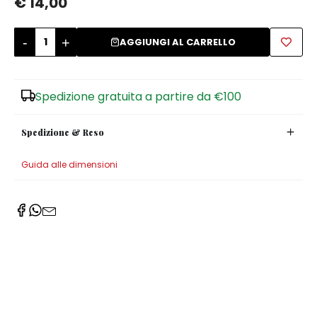
€ 14,00
Zuccheriere
-
+
AGGIUNGI AL CARRELLO
Spedizione gratuita a partire da €100
Spedizione & Reso
Guida alle dimensioni