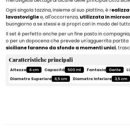
meravigliosi dettagli di alcune delle principali città sici
Ogni singola tazzina, insieme al suo piattino, è r
ealizza
lavastoviglie
e, all'occorrenza,
utilizzata in micro
buongiorno a se stessi e ai propri cari in modo del tutto
Il set è perfetto anche per un fine pasto in compagnia,
o per un dopocena che prevede un'agguerrita partita a
siciliane faranno da sfondo a momenti unici
, tras
Caratteristiche principali
Altezza
6 cm
Capacità
500 ml
Fantasia
Gente
L
Diametro Superiore
6,5 cm
Diametro Inferiore
3,5 cm