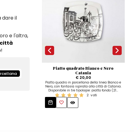
 dare il
o e l'altra,
 città
o!
Piatto quadrato Bianco e Nero
Catania
rcellana
€ 20,00
Piatto quadro in porcellana della linea Bianco e
Piatt
Nero, con fantasia ispirata alla città di Catania.
N
Disponibile in tre tipologie: piatto fondo (21...
Agr
2
voti