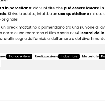
liane!
ta in porcellana
: ciò vuol dire che
può essere lavata in
onde
. Si rivela adatta, infatti, a un
uso quotidiano
mirato a
 originale!
 un break mattutino o pomeridiano tra una riunione di lavor
 carte o una maratona di film e serie tv.
Gli scorci delle
corsi all'insegna dell'amicizia, dell'amore e del divertiment
inea
Bianco e Nero
Realizzazione
Industriale
Materiale
Po