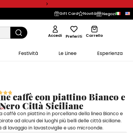
Gift Card
Novità
Negozi
Accedi
Carrello
Preferiti
Festività
Le Linee
Esperienza
ine caffè con piattino Bianco e
Nero Città Siciliane
oni
da caffè con piattino in porcellana della linea Bianco e
irate ad alcuni dei luoghi più belli delle città siciliane.
tà di lavaggio in lavastoviglie e uso microonde.