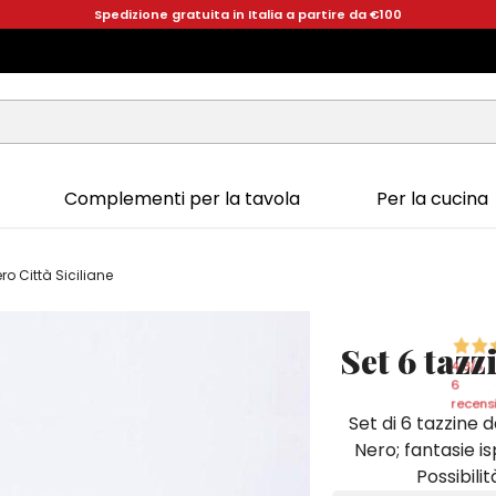
Spedizione gratuita in Italia a partire da €100
Complementi per la tavola
Per la cucina
ro Città Siciliane
Set 6 tazz
4,8
/5
6
recensi
Set di 6 tazzine 
Nero; fantasie isp
Possibili