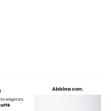
a
Abbina con:
sta esigenza,
caffè