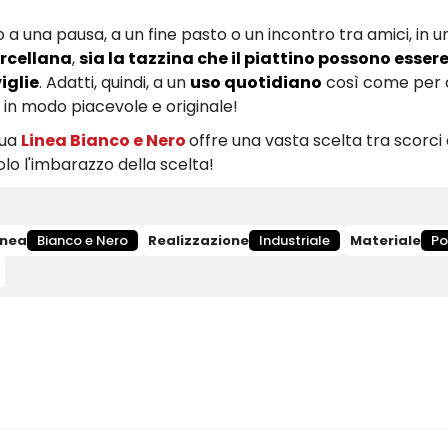
do a una pausa, a un fine pasto o un incontro tra amici, in
orcellana
,
sia la tazzina che il piattino possono essere
iglie
. Adatti, quindi, a un
uso quotidiano
così come per 
è in modo piacevole e originale!
sua
Linea Bianco e Nero
offre una vasta scelta tra scorci 
solo l'imbarazzo della scelta!
inea
Bianco e Nero
Realizzazione
Industriale
Materiale
Po