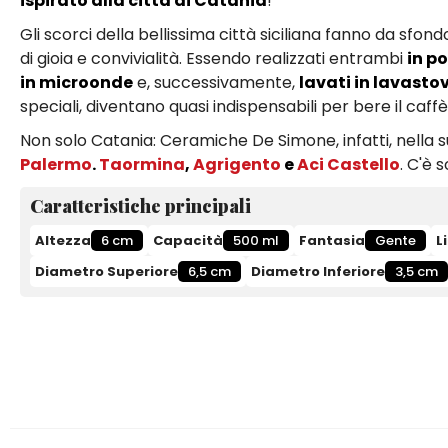
ispirato alla città di Catania
!
Gli scorci della bellissima città siciliana fanno da sfon
di gioia e convivialità. Essendo realizzati entrambi
in p
in microonde
e, successivamente,
lavati in lavastov
speciali, diventano quasi indispensabili per bere il caff
Non solo Catania: Ceramiche De Simone, infatti, nella 
Palermo
.
Taormina
,
Agrigento
e
Aci Castello
. C'è 
Caratteristiche principali
Altezza
6 cm
Capacità
500 ml
Fantasia
Gente
L
Diametro Superiore
6,5 cm
Diametro Inferiore
3,5 cm