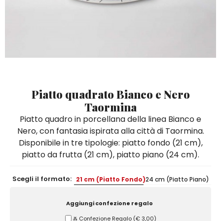
Quadri e Pannelli per Pareti
Scatole
Portatovaglioli
De Simone per Giusina
Tozzetti
Secchielli Portaghiaccio
Secchielli Portaghiaccio
Vasi
Tegamini
Sale e Pepe - Olio e Aceto
Vasi Mignon
Servizi di Piatti
Servizi di Piatti
Tozzetti
Secchielli Portaghiaccio
Set Sushi
Set Sushi
Sottopentola & Sottobottiglia
Sottopentola & Sottobottiglia
Vasi Mignon
Servizi di Piatti
Tazzine da Caffè con Piattino
Tazzine da Caffè con Piattino
Set Sushi
Piatto quadrato Bianco e Nero
Tegami e Zuppiere
Tegami e Zuppiere
Sottopentola & Sottobottiglia
Taormina
Teiere
Teiere
Piatto quadro in porcellana della linea Bianco e
Tazzine da Caffè con Piattino
Nero, con fantasia ispirata alla città di Taormina.
Tovaglie
Tovaglie
Disponibile in tre tipologie: piatto fondo (21 cm),
Tegami e Zuppiere
Tovagliette Americane & Sottopiatti
Tovagliette Americane & Sottopiatti
piatto da frutta (21 cm), piatto piano (24 cm).
Teiere
Vassoi
Vassoi
Scegli il formato:
21 cm (Piatto Fondo)
24 cm (Piatto Piano)
Tovaglie
Zuccheriere
Zuccheriere
Tovagliette Americane & Sottopiatti
Aggiungi confezione regalo
Vassoi
Ⰶ Confezione Regalo
(
€ 3,00
)