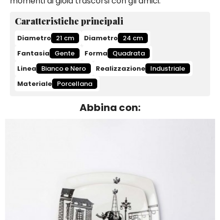
momenti di gioia trascorsi con gli amici.
Caratteristiche principali
Diametro
21 cm
Diametro
24 cm
Fantasia
Gente
Forma
Quadrata
Linea
Bianco e Nero
Realizzazione
Industriale
Materiale
Porcellana
Abbina con: