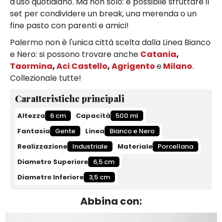
d'uso quotidiano. Ma non solo: è possibile sfruttare il
set per condividere un break, una merenda o un
fine pasto con parenti e amici!
Palermo non è l'unica città scelta dalla Linea Bianco
e Nero: si possono trovare anche
Catania
,
Taormina
,
Aci Castello
,
Agrigento
e
Milano
.
Collezionale tutte!
Caratteristiche principali
Altezza
6 cm
Capacità
500 ml
Fantasia
Gente
Linea
Bianco e Nero
Realizzazione
Industriale
Materiale
Porcellana
Diametro Superiore
6,5 cm
Diametro Inferiore
3,5 cm
Abbina con: