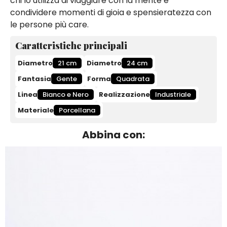
chi lo utilizza di viaggiare con la mente e
condividere momenti di gioia e spensieratezza con
le persone più care.
Caratteristiche principali
Diametro
21 cm
Diametro
24 cm
Fantasia
Gente
Forma
Quadrata
Linea
Bianco e Nero
Realizzazione
Industriale
Materiale
Porcellana
Abbina con: