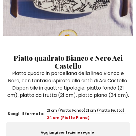
Quadri e Pannelli per Pareti
Scatole
Portatovaglioli
De Simone per Giusina
Tozzetti
Secchielli Portaghiaccio
Secchielli Portaghiaccio
Vasi
Tegamini
Sale e Pepe - Olio e Aceto
Vasi Mignon
Servizi di Piatti
Servizi di Piatti
Tozzetti
Secchielli Portaghiaccio
Set Sushi
Set Sushi
Sottopentola & Sottobottiglia
Sottopentola & Sottobottiglia
Vasi Mignon
Servizi di Piatti
Tazzine da Caffè con Piattino
Tazzine da Caffè con Piattino
Set Sushi
Piatto quadrato Bianco e Nero Aci
Tegami e Zuppiere
Tegami e Zuppiere
Sottopentola & Sottobottiglia
Castello
Teiere
Teiere
Piatto quadro in porcellana della linea Bianco e
Tazzine da Caffè con Piattino
Nero, con fantasia ispirata alla città di Aci Castello.
Tovaglie
Tovaglie
Disponibile in quattro tipologie: piatto fondo (21
Tegami e Zuppiere
Tovagliette Americane & Sottopiatti
Tovagliette Americane & Sottopiatti
cm), piatto da frutta (21 cm), piatto piano (24 cm).
Teiere
Vassoi
Vassoi
21 cm (Piatto Fondo)
21 cm (Piatto Frutta)
Tovaglie
Zuccheriere
Zuccheriere
Scegli il formato:
24 cm (Piatto Piano)
Tovagliette Americane & Sottopiatti
Aggiungi confezione regalo
Vassoi