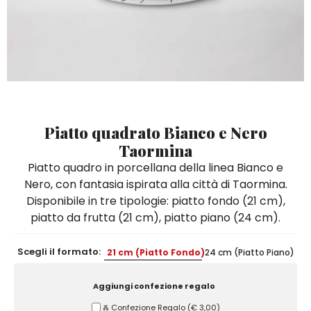
Quadri e Pannelli per Pareti
Scatole
Portatovaglioli
De Simone per Giusina
Tozzetti
Secchielli Portaghiaccio
Secchielli Portaghiaccio
Vasi
Tegamini
Sale e Pepe - Olio e Aceto
Vasi Mignon
Servizi di Piatti
Servizi di Piatti
Tozzetti
Secchielli Portaghiaccio
Set Sushi
Set Sushi
Sottopentola & Sottobottiglia
Sottopentola & Sottobottiglia
Vasi Mignon
Servizi di Piatti
Tazzine da Caffè con Piattino
Tazzine da Caffè con Piattino
Set Sushi
Piatto quadrato Bianco e Nero
Tegami e Zuppiere
Tegami e Zuppiere
Sottopentola & Sottobottiglia
Taormina
Teiere
Teiere
Piatto quadro in porcellana della linea Bianco e
Tazzine da Caffè con Piattino
Nero, con fantasia ispirata alla città di Taormina.
Tovaglie
Tovaglie
Disponibile in tre tipologie: piatto fondo (21 cm),
Tegami e Zuppiere
Tovagliette Americane & Sottopiatti
Tovagliette Americane & Sottopiatti
piatto da frutta (21 cm), piatto piano (24 cm).
Teiere
Vassoi
Vassoi
Scegli il formato:
21 cm (Piatto Fondo)
24 cm (Piatto Piano)
Tovaglie
Zuccheriere
Zuccheriere
Tovagliette Americane & Sottopiatti
Aggiungi confezione regalo
Vassoi
Ⰶ Confezione Regalo
(
€ 3,00
)