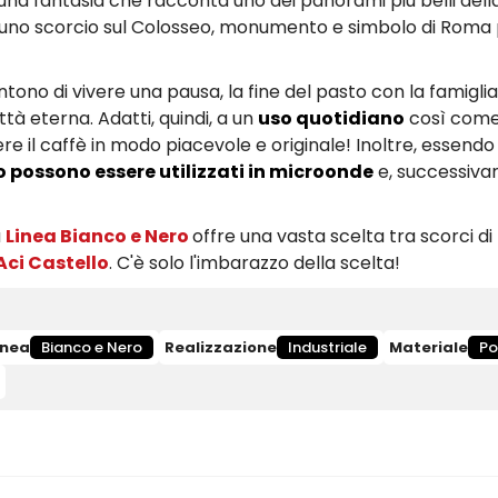
na fantasia che racconta uno dei panorami più belli della
uno scorcio sul Colosseo, monumento e simbolo di Roma
ntono di vivere una pausa, la fine del pasto con la famiglia
tà eterna. Adatti, quindi, a un
uso quotidiano
così come
re il caffè in modo piacevole e originale! Inoltre, essendo 
no possono essere utilizzati in microonde
e, successiva
a
Linea Bianco e Nero
offre una vasta scelta tra scorci di
Aci Castello
. C'è solo l'imbarazzo della scelta!
inea
Bianco e Nero
Realizzazione
Industriale
Materiale
Po