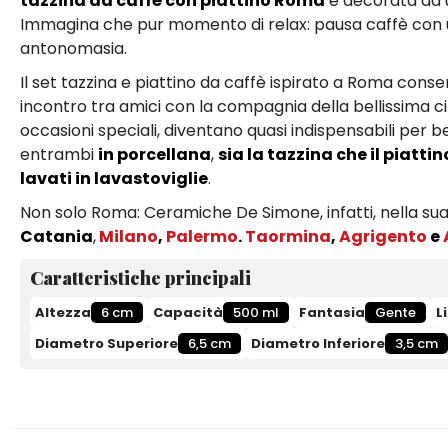
tazzina da caffè con piattino Roma
è decorata da u
Immagina che pur momento di relax: pausa caffè con 
antonomasia.
Il set tazzina e piattino da caffè ispirato a Roma conse
incontro tra amici con la compagnia della bellissima cit
occasioni speciali, diventano quasi indispensabili per be
entrambi
in porcellana
,
sia la tazzina che il piatti
lavati in lavastoviglie
.
Non solo Roma: Ceramiche De Simone, infatti, nella su
Catania
,
Milano
,
Palermo
.
Taormina
,
Agrigento
e
Caratteristiche principali
Altezza
6 cm
Capacità
500 ml
Fantasia
Gente
L
Diametro Superiore
6,5 cm
Diametro Inferiore
3,5 cm