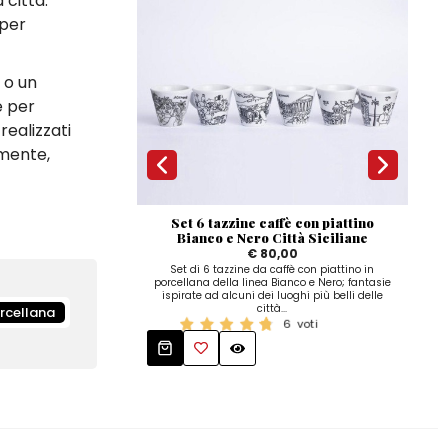
 città.
 per
 o un
 per
realizzati
mente,
Set 6 tazzine caffè con piattino
Pia
Bianco e Nero Città Siciliane
€ 80,00
Piatt
Nero
Set di 6 tazzine da caffè con piattino in
Dis
porcellana della linea Bianco e Nero; fantasie
ispirate ad alcuni dei luoghi più belli delle
città...
rcellana
6
voti